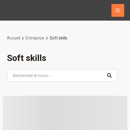
Aller
au
MAI
contenu
ME
Accueil
Entreprise
Soft skills
UTATEUR
Soft skills
UTATEUR